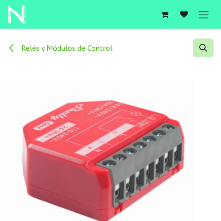
Ir al contenido
Relés y Módulos de Control