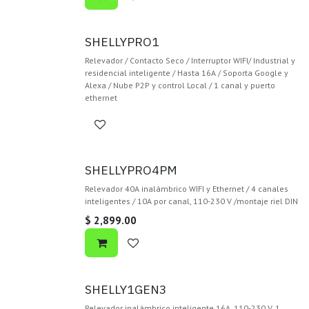
SHELLYPRO1
Relevador / Contacto Seco / Interruptor WIFI/ Industrial y
residencial inteligente / Hasta 16A / Soporta Google y
Alexa / Nube P2P y control Local / 1 canal y puerto
ethernet
SHELLYPRO4PM
Relevador 40A inalámbrico WIFI y Ethernet / 4 canales
inteligentes / 10A por canal, 110-230 V /montaje riel DIN
$
2,899.00
SHELLY1GEN3
Relevador inalámbrico inteligente 16A, 110-230 V, 1