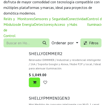
disfruta de mayor comodidad con tecnología compatible con
múltiples plataformas y marcas, ideal para proyectos de
domótica modernos.
Relés y
Monitoreo
Sensores y
Seguridad
Conectividad
Control de
Módulos
de Energía
Detectores
y Acceso
y Hubs
Iluminación
de
Control
Ordenar por
Filtros
SHELLYDIMMER2
Relevador DIMMMER / Industrial y residencial inteligente
/ 16A / Soporta Google y Alexa / Nube P2P y local / Ideal
para atenuar iluminación.
$
1,049.00
SHELLYPMMINIGEN3
Mini Medidor de consumo inteligente con Wi-Fi, 1 canal