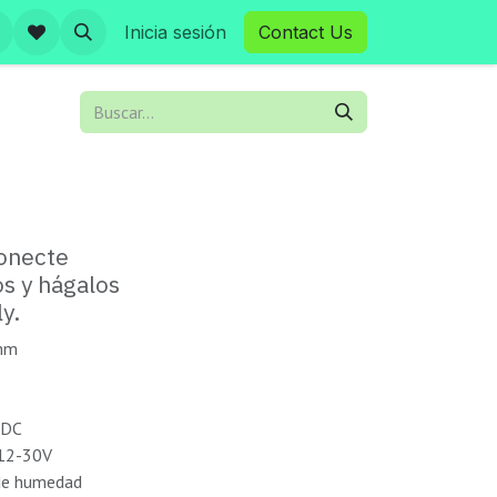
Inicia sesión
Contact Us
conecte
os y hágalos
y.
 mm
 DC
 12-30V
 de humedad