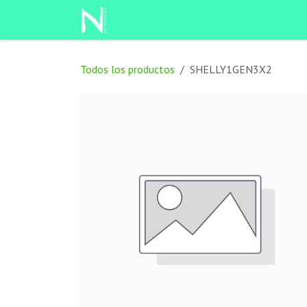
Ir al contenido
Tienda
Cita
Contáctenos
Todos los productos
SHELLY1GEN3X2